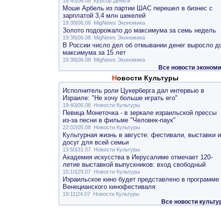
19:40|06.08
Курсор Деньги
Моше Арбель из партии ШАС перешел в бизнес с
зарплатой 3,4 млн шекелей
19:38|06.08
MigNews Экономика
Золото подорожало до максимума за семь недель
19:38|06.08
MigNews Экономика
В России число дел об отмывании денег выросло д
максимума за 15 лет
19:38|06.08
MigNews Экономика
Все новости экономи
Новости Культуры
Исполнитель роли Цукерберга дал интервью в
Израиле: "Не хочу больше играть его"
19:40|06.08
Новости Культуры
Певица Монеточка - в зеркале израильской прессы
из-за песни в фильме "Человек-паук"
22:02|05.08
Новости Культуры
Культурная жизнь в августе: фестивали, выставки и
досуг для всей семьи
13:50|31.07
Новости Культуры
Академия искусства в Иерусалиме отмечает 120-
летие выставкой выпускников: вход свободный
15:10|29.07
Новости Культуры
Израильское кино будет представлено в программе
Венецианского кинофестиваля
19:11|24.07
Новости Культуры
Все новости культу