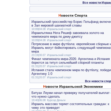
Все новости Израи
Новости Спорта
Израильский гроссмейстер Борис Гельфанд включе
в Зал мировой шахматной славы
10:09|04.08
Израильский спорт
Израильтянка Нога Решеф завоевала золото на
чемпионате мира по джиу-джитсу
10:09|04.08
Израильский спорт
Потрясение в мире футбола: европейские сборные 
Израиль могут бойкотировать следующий чемпиона
мира
23:19|30.07
Израильский спорт
Финал чемпионата мира-2026: Аргентина и Испания
борются за титул сильнейшей сборной планеты
01:31|20.07
Израильский спорт
Испания стала чемпионом мира по футболу, победи
Аргентину 1:0
01:31|20.07
Израильский спорт
Все новости спор
Новости Израильской Экономики
Битуах Леуми начал проверку получателей выплат 
что нужно сделать
19:40|06.08
Курсор Деньги
Израиль массово теряет состоятельных граждан: к
чему это приведет