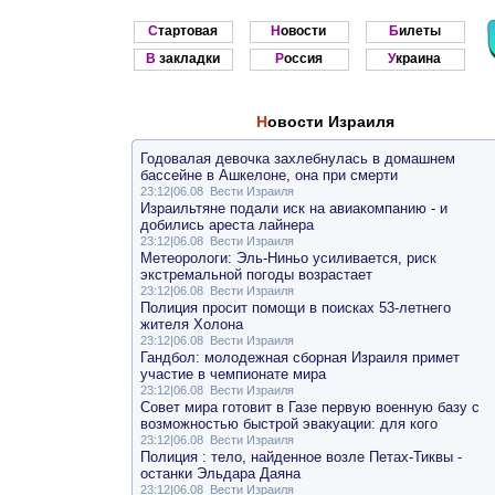
Стартовая
Новости
Билеты
В закладки
Россия
Украина
Новости Израиля
Годовалая девочка захлебнулась в домашнем
бассейне в Ашкелоне, она при смерти
23:12|06.08
Вести Израиля
Израильтяне подали иск на авиакомпанию - и
добились ареста лайнера
23:12|06.08
Вести Израиля
Метеорологи: Эль-Ниньо усиливается, риск
экстремальной погоды возрастает
23:12|06.08
Вести Израиля
Полиция просит помощи в поисках 53-летнего
жителя Холона
23:12|06.08
Вести Израиля
Гандбол: молодежная сборная Израиля примет
участие в чемпионате мира
23:12|06.08
Вести Израиля
Совет мира готовит в Газе первую военную базу с
возможностью быстрой эвакуации: для кого
23:12|06.08
Вести Израиля
Полиция : тело, найденное возле Петах-Тиквы -
останки Эльдара Даяна
23:12|06.08
Вести Израиля