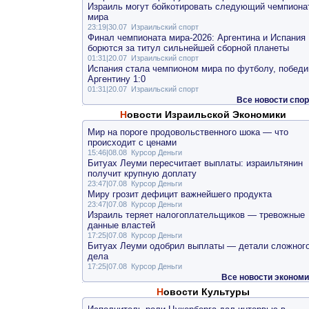
Израиль могут бойкотировать следующий чемпиона
мира
23:19|30.07
Израильский спорт
Финал чемпионата мира-2026: Аргентина и Испания
борются за титул сильнейшей сборной планеты
01:31|20.07
Израильский спорт
Испания стала чемпионом мира по футболу, победи
Аргентину 1:0
01:31|20.07
Израильский спорт
Все новости спор
Новости Израильской Экономики
Мир на пороге продовольственного шока — что
происходит с ценами
15:46|08.08
Курсор Деньги
Битуах Леуми пересчитает выплаты: израильтянин
получит крупную доплату
23:47|07.08
Курсор Деньги
Миру грозит дефицит важнейшего продукта
23:47|07.08
Курсор Деньги
Израиль теряет налогоплательщиков — тревожные
данные властей
17:25|07.08
Курсор Деньги
Битуах Леуми одобрил выплаты — детали сложног
дела
17:25|07.08
Курсор Деньги
Все новости экономи
Новости Культуры