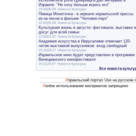
Исполнитель роли Цукерберга дал интервью в
Израиле: "Не хочу больше играть его"
19:40|06.08
Новости Культуры
Певица Монеточка - в зеркале израильской прессы
из-за песни в фильме "Человек-паук"
22:02|05.08
Новости Культуры
Культурная жизнь в августе: фестивали, выставки и
досуг для всей семьи
13:50|31.07
Новости Культуры
Академия искусства в Иерусалиме отмечает 120-
летие выставкой выпускников: вход свободный
15:10|29.07
Новости Культуры
Израильское кино будет представлено в программе
Венецианского кинофестиваля
19:11|24.07
Новости Культуры
Все новости культу
Израильский портал Use на русском 
Любое использование материалов запрещено