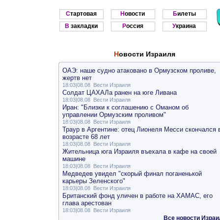
Стартовая
Новости
Билеты
В закладки
Россия
Украина
Новости Израиля
ОАЭ: наше судно атаковано в Ормузском проливе,
жертв нет
18:03|08.08
Вести Израиля
Солдат ЦАХАЛа ранен на юге Ливана
18:03|08.08
Вести Израиля
Иран: "Близки к соглашению с Оманом об
управлении Ормузским проливом"
18:03|08.08
Вести Израиля
Траур в Аргентине: отец Лионеля Месси скончался 
возрасте 68 лет
18:03|08.08
Вести Израиля
Жительница юга Израиля въехала в кафе на своей
машине
18:03|08.08
Вести Израиля
Медведев увидел "скорый финал поганенькой
карьеры Зеленского"
18:03|08.08
Вести Израиля
Британский фонд уличен в работе на ХАМАС, его
глава арестован
18:03|08.08
Вести Израиля
Все новости Израи