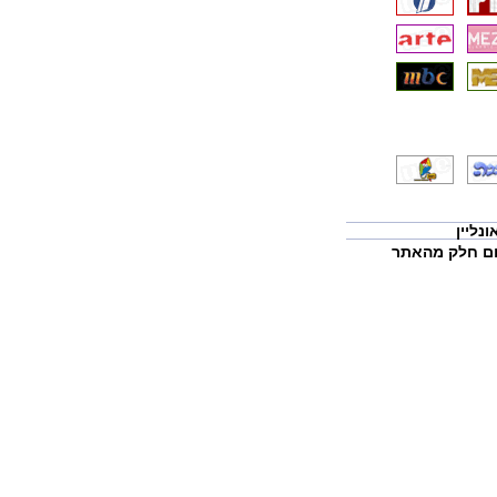
נליין
שום חלק מהאתר